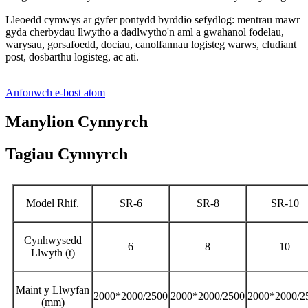
Lleoedd cymwys ar gyfer pontydd byrddio sefydlog: mentrau mawr
gyda cherbydau llwytho a dadlwytho'n aml a gwahanol fodelau,
warysau, gorsafoedd, dociau, canolfannau logisteg warws, cludiant
post, dosbarthu logisteg, ac ati.
Anfonwch e-bost atom
Manylion Cynnyrch
Tagiau Cynnyrch
Model Rhif.
SR-6
SR-8
SR-10
Cynhwysedd
6
8
10
Llwyth (t)
Maint y Llwyfan
2000*2000/2500
2000*2000/2500
2000*2000/2
(mm)