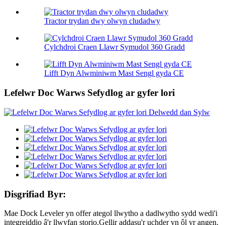
Tractor trydan dwy olwyn cludadwy
Cylchdroi Craen Llawr Symudol 360 Gradd
Lifft Dyn Alwminiwm Mast Sengl gyda CE
Lefelwr Doc Warws Sefydlog ar gyfer lori
Disgrifiad Byr:
Mae Dock Leveler yn offer ategol llwytho a dadlwytho sydd wedi'i
integreiddio â'r llwyfan storio.Gellir addasu'r uchder yn ôl yr angen.