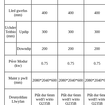
Lled gwefus
400
400
400
(mm)
Uchder
Teithio
Updip
300
300
300
(mm)
Downdip
200
200
200
Pŵer Modur
0.75
0.75
0.75
(kw)
Maint y pwll
2080*2040*600
2080*2040*600
2080*2040*
(mm)
Plât dur 6mm
Plât dur 6mm
Plât dur 6
Deunyddiau
wedi'i wirio
wedi'i wirio
wedi'i wiri
Llwyfan
Q235B
Q235B
Q235B