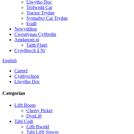
Llwytho Doc
Trofwrdd Car
Tractor Trydan
Symudwr Car Trydan
Eraill
Newyddion
Cwestiynau Cyffredin
Amdanom ni
Taith Ffatri
Cysylltwch â Ni
English
Cartref
Cynhyrchion
Llwytho Doc
Categorïau
Lifft Boom
Cherry Picker
DynLift
Tabl Codi
Lifft Bwrdd
Tabl Lifft Siswrn