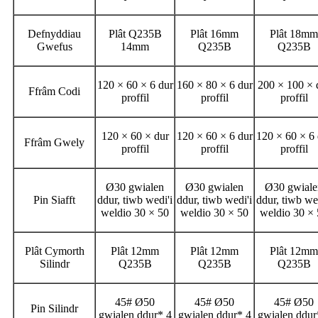
Defnyddiau
Plât Q235B
Plât 16mm
Plât 18mm
Gwefus
14mm
Q235B
Q235B
120 × 60 × 6 dur
160 × 80 × 6 dur
200 × 100 × 
Ffrâm Codi
proffil
proffil
proffil
120 × 60 × dur
120 × 60 × 6 dur
120 × 60 × 6 
Ffrâm Gwely
proffil
proffil
proffil
Ø30 gwialen
Ø30 gwialen
Ø30 gwiale
Pin Siafft
ddur, tiwb wedi'i
ddur, tiwb wedi'i
ddur, tiwb we
weldio 30 × 50
weldio 30 × 50
weldio 30 ×
Plât Cymorth
Plât 12mm
Plât 12mm
Plât 12mm
Silindr
Q235B
Q235B
Q235B
45# Ø50
45# Ø50
45# Ø50
Pin Silindr
gwialen ddur* 4
gwialen ddur* 4
gwialen ddur