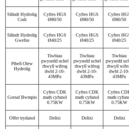
Silindr Hydrolig
Cyfres HGS
Cyfres HGS
Cyfres HG
Codi
Ø80/50
Ø80/50
Ø80/50
Silindr Hydrolig
Cyfres HGS
Cyfres HGS
Cyfres HG
Gwefus
Ø40/25
Ø40/25
Ø40/25
Tiwbiau
Tiwbiau
Tiwbiau
pwysedd uchel
pwysedd uchel
pwysedd uch
Pibell Olew
rhwyll wifrog
rhwyll wifrog
rhwyll wifr
Hydrolig
dwbl 2-10-
dwbl 2-10-
dwbl 2-10
43MPa
43MPa
43MPa
Cyfres CDK
Cyfres CDK
Cyfres CD
Gorsaf Bwmpio
math cyfunol
math cyfunol
math cyfun
0.75KW
0.75KW
0.75KW
Offer trydanol
Delixi
Delixi
Delixi