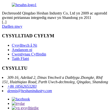
Dechreuodd Qingdao Heshan Industry Co, Ltd yn 2009 ac agorodd
gwmni peiriannau integredig mawr yn Shandong yn 2011
[..]
Darllen mwy
CYSYLLTIAD CYFLYM
Cysylltwch â Ni
Amdanom ni
Cwestiynau Cyffredin
Taith Ffatri
CYSYLLTU
309-16, Adeilad 2, Dinas Ymchwil a Datblygu Zhongke, Rhif
151, Huizhiqiao Road, Parth Uwch-dechnoleg, Qingdao, Shandong
+86 18562653283
dennis@heshanindustry.com