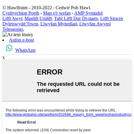
© Hawlfraint - 2010-2022 : Cedwir Pob Hawl.
Cynhyrchion Poeth
-
Map o'r wefan
-
AMP Symudol
Lifft Awyr
,
Manlift Unilift
,
Tabl Lifft Dur Di-staen
,
Lifft Siswrn
Dyletswydd Trwm
,
Llwyfan Mynediad
,
Llwyfan Awyrol
Telesgopio
,
Anfon e-bost
WhatsApp
x