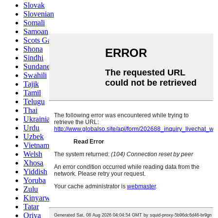
Slovak
Slovenian
Somali
Samoan
Scots Gaelic
Shona
Sindhi
Sundanese
Swahili
Tajik
Tamil
Telugu
Thai
Ukrainian
Urdu
Uzbek
Vietnamese
Welsh
Xhosa
Yiddish
Yoruba
Zulu
Kinyarwanda
Tatar
Oriya