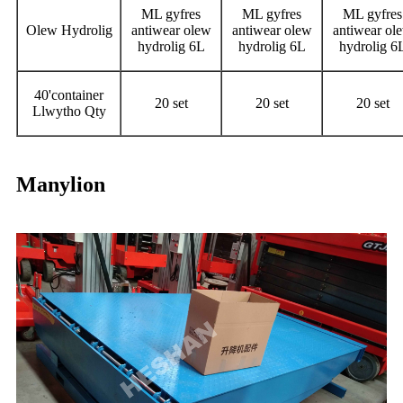
ML gyfres
ML gyfres
ML gyfres
Olew Hydrolig
antiwear olew
antiwear olew
antiwear ol
hydrolig 6L
hydrolig 6L
hydrolig 6
40'container
20 set
20 set
20 set
Llwytho Qty
Manylion