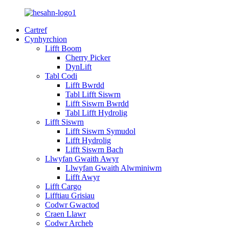
Cartref
Cynhyrchion
Lifft Boom
Cherry Picker
DynLift
Tabl Codi
Lifft Bwrdd
Tabl Lifft Siswrn
Lifft Siswrn Bwrdd
Tabl Lifft Hydrolig
Lifft Siswrn
Lifft Siswrn Symudol
Lifft Hydrolig
Lifft Siswrn Bach
Llwyfan Gwaith Awyr
Llwyfan Gwaith Alwminiwm
Lifft Awyr
Lifft Cargo
Lifftiau Grisiau
Codwr Gwactod
Craen Llawr
Codwr Archeb