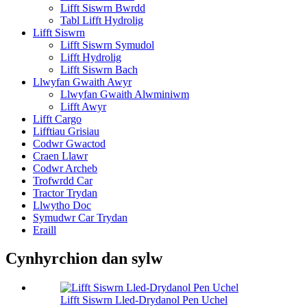
Lifft Siswrn Bwrdd
Tabl Lifft Hydrolig
Lifft Siswrn
Lifft Siswrn Symudol
Lifft Hydrolig
Lifft Siswrn Bach
Llwyfan Gwaith Awyr
Llwyfan Gwaith Alwminiwm
Lifft Awyr
Lifft Cargo
Lifftiau Grisiau
Codwr Gwactod
Craen Llawr
Codwr Archeb
Trofwrdd Car
Tractor Trydan
Llwytho Doc
Symudwr Car Trydan
Eraill
Cynhyrchion dan sylw
Lifft Siswrn Lled-Drydanol Pen Uchel