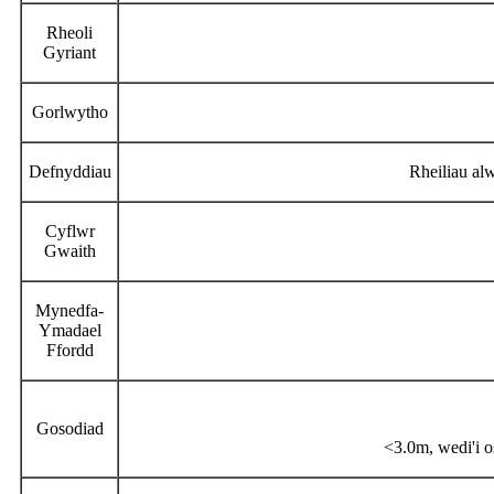
Rheoli
Gyriant
Gorlwytho
Defnyddiau
Rheiliau al
Cyflwr
Gwaith
Mynedfa-
Ymadael
Ffordd
Gosodiad
<3.0m, wedi'i o