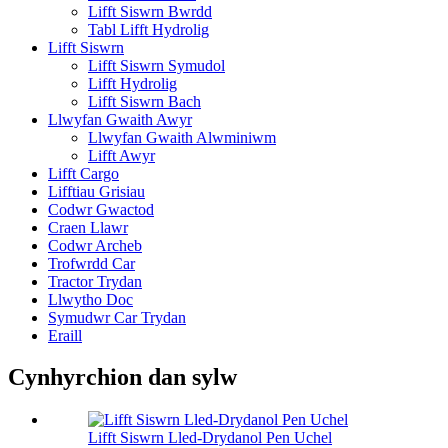
Lifft Siswrn Bwrdd
Tabl Lifft Hydrolig
Lifft Siswrn
Lifft Siswrn Symudol
Lifft Hydrolig
Lifft Siswrn Bach
Llwyfan Gwaith Awyr
Llwyfan Gwaith Alwminiwm
Lifft Awyr
Lifft Cargo
Lifftiau Grisiau
Codwr Gwactod
Craen Llawr
Codwr Archeb
Trofwrdd Car
Tractor Trydan
Llwytho Doc
Symudwr Car Trydan
Eraill
Cynhyrchion dan sylw
Lifft Siswrn Lled-Drydanol Pen Uchel