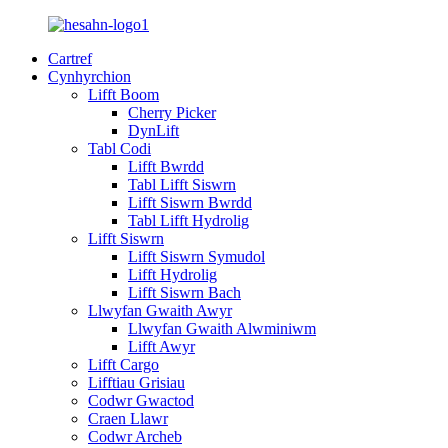
Cartref
Cynhyrchion
Lifft Boom
Cherry Picker
DynLift
Tabl Codi
Lifft Bwrdd
Tabl Lifft Siswrn
Lifft Siswrn Bwrdd
Tabl Lifft Hydrolig
Lifft Siswrn
Lifft Siswrn Symudol
Lifft Hydrolig
Lifft Siswrn Bach
Llwyfan Gwaith Awyr
Llwyfan Gwaith Alwminiwm
Lifft Awyr
Lifft Cargo
Lifftiau Grisiau
Codwr Gwactod
Craen Llawr
Codwr Archeb