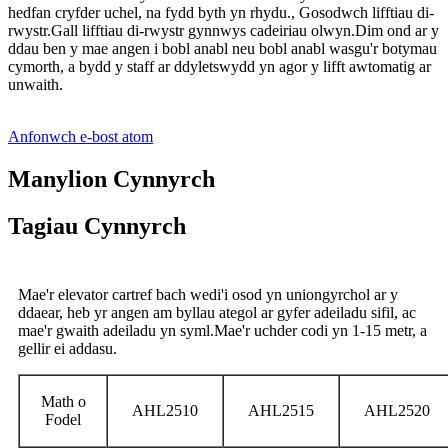
hedfan cryfder uchel, na fydd byth yn rhydu., Gosodwch lifftiau di-
rwystr.Gall lifftiau di-rwystr gynnwys cadeiriau olwyn.Dim ond ar y
ddau ben y mae angen i bobl anabl neu bobl anabl wasgu'r botymau
cymorth, a bydd y staff ar ddyletswydd yn agor y lifft awtomatig ar
unwaith.
Anfonwch e-bost atom
Manylion Cynnyrch
Tagiau Cynnyrch
Mae'r elevator cartref bach wedi'i osod yn uniongyrchol ar y
ddaear, heb yr angen am byllau ategol ar gyfer adeiladu sifil, ac
mae'r gwaith adeiladu yn syml.Mae'r uchder codi yn 1-15 metr, a
gellir ei addasu.
Math o
AHL2510
AHL2515
AHL2520
Fodel