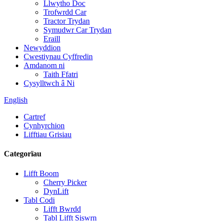
Llwytho Doc
Trofwrdd Car
Tractor Trydan
Symudwr Car Trydan
Eraill
Newyddion
Cwestiynau Cyffredin
Amdanom ni
Taith Ffatri
Cysylltwch â Ni
English
Cartref
Cynhyrchion
Lifftiau Grisiau
Categorïau
Lifft Boom
Cherry Picker
DynLift
Tabl Codi
Lifft Bwrdd
Tabl Lifft Siswrn