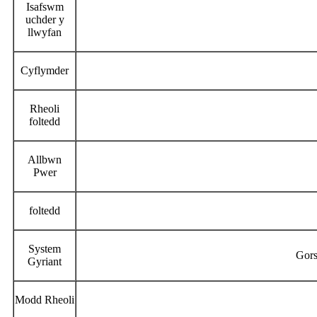
Isafswm
uchder y
llwyfan
Cyflymder
Rheoli
foltedd
Allbwn
Pwer
foltedd
System
Gors
Gyriant
Modd Rheoli