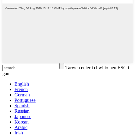
Tarwch enter i chwilio neu ESC i
gau
English
French
German
Portuguese
Spanish
Russian
Japanese
Korean
Arabic
Irish