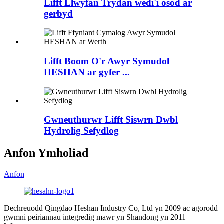
Lifft Llwyfan Trydan wedi'i osod ar
gerbyd
Lifft Boom O'r Awyr Symudol
HESHAN ar gyfer ...
Gwneuthurwr Lifft Siswrn Dwbl
Hydrolig Sefydlog
Anfon Ymholiad
Anfon
Dechreuodd Qingdao Heshan Industry Co, Ltd yn 2009 ac agorodd
gwmni peiriannau integredig mawr yn Shandong yn 2011