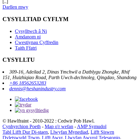
[..]
Darllen mwy
CYSYLLTIAD CYFLYM
Cysylltwch â Ni
Amdanom ni
Cwestiynau Cyffredin
Taith Ffatri
CYSYLLTU
309-16, Adeilad 2, Dinas Ymchwil a Datblygu Zhongke, Rhif
151, Huizhiqiao Road, Parth Uwch-dechnoleg, Qingdao, Shandong
+86 18562653283
dennis@heshanindustry.com
© Hawlfraint - 2010-2022 : Cedwir Pob Hawl.
Cynhyrchion Poeth
-
Map o'r wefan
-
AMP Symudol
Tabl Lifft Dur Di-staen
,
Llwyfan Mynediad
,
Lifft Siswrn
Dyletswydd Trwm
,
Lifft Awyr
,
Llwyfan Awyrol Telesgopio
,