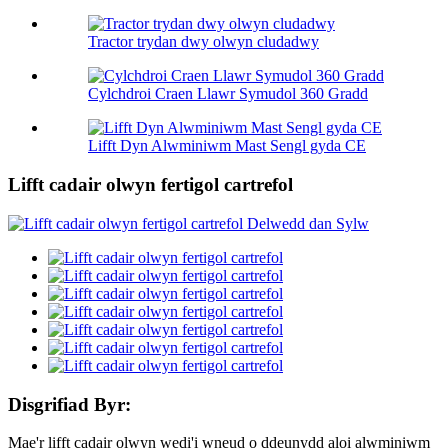
Tractor trydan dwy olwyn cludadwy
Cylchdroi Craen Llawr Symudol 360 Gradd
Lifft Dyn Alwminiwm Mast Sengl gyda CE
Lifft cadair olwyn fertigol cartrefol
Disgrifiad Byr:
Mae'r lifft cadair olwyn wedi'i wneud o ddeunydd aloi alwminiwm