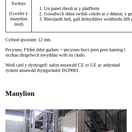
Switsys
Un panel rheoli ar y platfform
(Gweler y
Gosodwch ddau switsh colofn ar y ddaear, y ge
manylion
Rheolaeth bell, gall defnyddiwr weithredu liff
isod)
Cyfnod gwarant: 12 mis.
Pecynnu: Ffrâm ddur gadarn + pecynnu bocs pren pren haenog i
sicrhau diogelwch nwyddau wrth eu cludo.
Wedi cael y dystysgrif: safon ansawdd CE yr UE ac ardystiad
system ansawdd rhyngwladol ISO9001.
Manylion